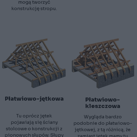
mogą tworzyć
konstrukcję stropu.
Płatwiowo-jętkowa
Płatwiowo-
kleszczowa
Tu oprócz jętek
Wygląda bardzo
pojawiają się ściany
podobnie do płatwiowo-
stolcowe o konstrukcji z
jętkowej, z tą różnicą, że
pionowych słupów. Słupy
zamiast jętek mamy tu