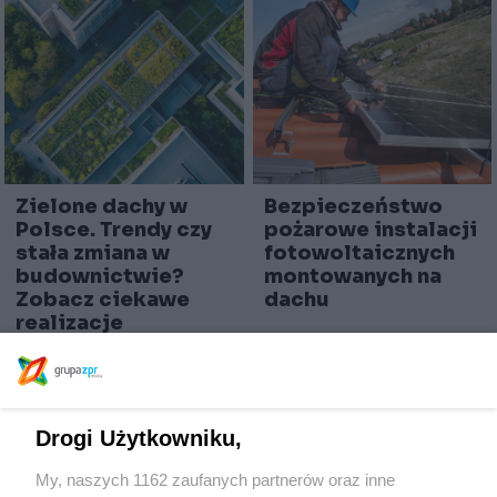
Zielone dachy w
Bezpieczeństwo
Polsce. Trendy czy
pożarowe instalacji
stała zmiana w
fotowoltaicznych
budownictwie?
montowanych na
Zobacz ciekawe
dachu
realizacje
Drogi Użytkowniku,
My, naszych 1162 zaufanych partnerów oraz inne