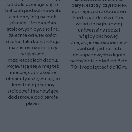
od dołu opierają się na
pary kleszczy, czyli belek
belkach podwalinowych,
spinających z obu stron
a od góry leżą na nich
każdą parę krokwi. To w
płatwie. Liczba ścian
zasadzie najbardziej
stolcowych bywa różna,
uniwersalny rodzaj
zależnie od wielkości
więźby dachowej.
dachu. Taka konstrukcja
Znajduje zastosowanie w
ma zastosowanie przy
dachach jedno- lub
większych
dwuspadowych o kącie
rozpiętościach dachu.
nachylenia połaci od 6 do
Pojawiają się w niej też
70° i rozpiętości do 16 m.
miecze, czyli ukośne
elementy usztywniające
konstrukcję ściany
stolcowej i stanowiące
dodatkowe podparcie
płatwi.