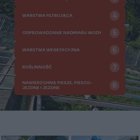
WARSTWA OCHRONNA
WARSTWA DRENUJĄCA
WARSTWA FILTRUJĄCA
ODPROWADZANIE NADMIARU WODY
WARSTWA WEGETACYJNA
ROŚLINNOŚĆ
NAWIERZCHNIE PIESZE, PIESZO-
JEZDNE I JEZDNE