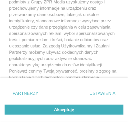
podmioty z Grupy ZPR Media uzyskujemy dostęp i
przechowujemy informacje na urządzeniu oraz
przetwarzamy dane osobowe, takie jak unikalne
identyfikatory, standardowe informacje wysyłane przez
urządzenie czy dane przeglądania w celu zapewniania
spersonalizowanych reklam, wybór spersonalizowanych
treści, pomiar reklam i treści, badanie odbiorców oraz
ulepszanie usług. Za zgodą Użytkownika my i Zaufani
Partnerzy możemy używać dokładnych danych
Panele PV na dachu
geolokalizacyjnych oraz aktywnie skanować
skośnym – jak
charakterystykę urządzenia do celów identyfikacji.
montować
Ponieważ cenimy Twoją prywatność, prosimy o zgodę na
instalację
korzystanie z tych technologii poprzez kliknięcie
fotowoltaiczną?
„Akceptuję”. Zgoda jest dobrowolna i zawsze możesz ją
zmienić/wycofać klikając przycisk ustawień prywatności
PARTNERZY
USTAWIENIA
znajdujący się w lewym dolnym rogu strony
. Niektóre
rodzaje przetwarzania danych nie wymagają zgody
Akceptuję
użytkownika, ale masz prawo sprzeciwić się takiemu
przetwarzaniu. Preferencje będą miały zastosowanie tylko
na tej witrynie.