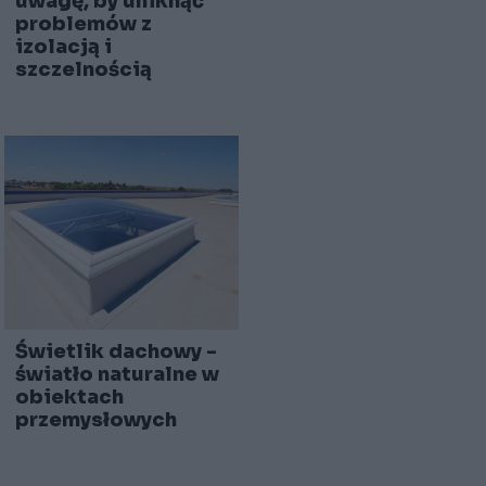
dachowych – ważny
świetlne – lepsze
etap budowy
światło, niższe
poddasza. Dowiedz
koszty. Rodzaje i
się, na co zwrócić
mocne strony
uwagę, by uniknąć
problemów z
izolacją i
szczelnością
Świetlik dachowy -
światło naturalne w