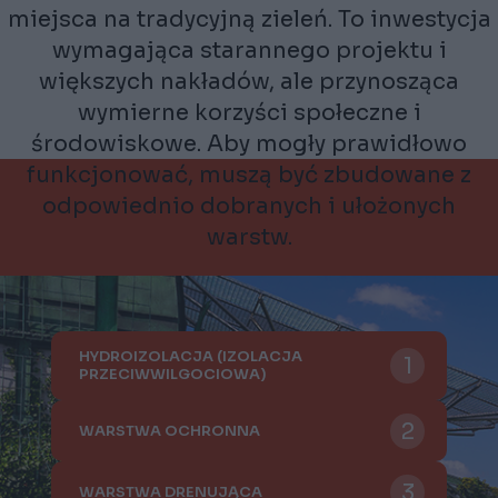
charakter otaczającej ją przestrzeni w wielu
miastach. Powstają zarówno z powodów
estetycznych, jak i dla zapewnienia różnych
form odpoczynku tam, gdzie brakuje
miejsca na tradycyjną zieleń. To inwestycja
wymagająca starannego projektu i
większych nakładów, ale przynosząca
wymierne korzyści społeczne i
środowiskowe. Aby mogły prawidłowo
funkcjonować, muszą być zbudowane z
odpowiednio dobranych i ułożonych
warstw.
HYDROIZOLACJA (IZOLACJA
PRZECIWWILGOCIOWA)